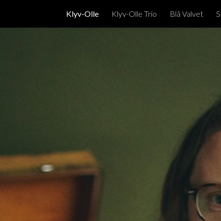
Klyv-Olle
Klyv-Olle Trio
Blå Valvet
S
ip to main content
Skip to navigat