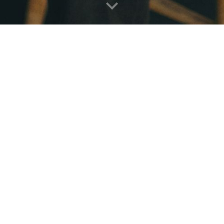
Stina & Klyv-Olle
Blå Valvet